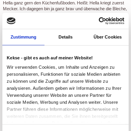
Hella ganz gern den Küchenfußboden. Heißt: Hella kriegt zuerst
Mecker. Ich dagegen bin ja ganz brav und überwache die Bleche,
auf denen die ausgestochenen Fines darauf warten, in den Ofen
geschoben zu werden. Wenn dann allerdings der Paketbote
klingelt (und auf den Typen kann Hund sich in der Weihnachtszeit
echt verlassen, der klingelt ständig), ist es mit dem brav sein
Zustimmung
Details
Über Cookies
viiiieeelleicht nicht so weit her. Denn irgendjemand hat dann
Unsinn gemacht. Meinte mein Mensch später, denn die ein oder
andere Fine flüchtete vom Backblech.
Kekse - gibt es auch auf meiner Website!
Wir verwenden Cookies, um Inhalte und Anzeigen zu
Wer das war? Wird nicht verraten!
Und wie das Mehl in meinen Bart kam, weiß ich auch nicht…
personalisieren, Funktionen für soziale Medien anbieten
zu können und die Zugriffe auf unsere Website zu
analysieren. Außerdem geben wir Informationen zu Ihrer
Verwendung unserer Website an unsere Partner für
soziale Medien, Werbung und Analysen weiter. Unsere
Partner führen diese Informationen möglicherweise mit
weiteren Daten zusammen, die Sie ihnen bereitgestellt
haben oder die sie im Rahmen Ihrer Nutzung der Dienste
gesammelt haben.