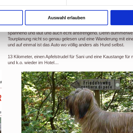
Friedensweg endet."
Ich sag euch: Ich WAR mutig! Ich bin nämlich die beeindrucke
Auswahl erlauben
unebenen Holzpoller-Stegen und einer irre steilen und glitschigen
senkrecht hochgehende StahlTreppe mit riesigen Löchern drin g
spannend und laut und auch echt anstrengend. Denn dummerwei
Tourplanung nicht so genau gelesen und eine Wanderung mit ei
und auf einmal ist das Auto wo völlig anders als Hund selbst.
13 Kilometer, einen Apfelstrudel für Sani und eine Kaustange für
und k.o. wieder im Hotel…