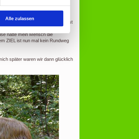
nde Klamm ohne zu murren auf
Alle zulassen
 Treppe bis zum Aufstieg auf die fast
elaufen. Das war ganz schön
se hatte mein Mensch die
nem ZIEL ist nun mal kein Rundweg
 mich später waren wir dann glücklich