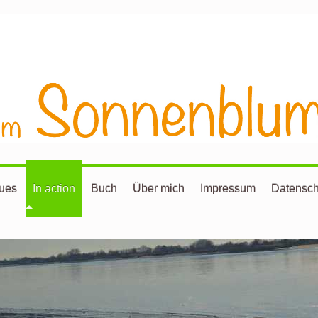
ues
In action
Buch
Über mich
Impressum
Datensch