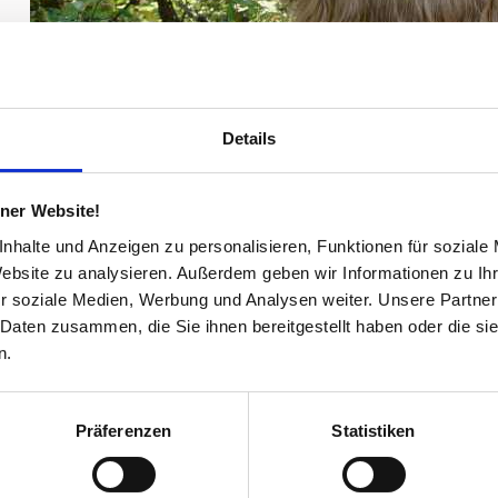
Details
iner Website!
nhalte und Anzeigen zu personalisieren, Funktionen für soziale
Website zu analysieren. Außerdem geben wir Informationen zu I
r soziale Medien, Werbung und Analysen weiter. Unsere Partner
Der Kalterer Fiedensweg führt durch das Kardatschertal und di
 Daten zusammen, die Sie ihnen bereitgestellt haben oder die s
Peter in Altenburg.
n.
"Sieben Besinnungspunkte laden die Wanderer ein, innezuhalten.
Gerechtigkeit, Glaube und Hoffnung“ wurden von Künstlern gest
Der sechste Punkt (Mut) ist die Rastenbachklamm, der Siebte, die 
Präferenzen
Statistiken
Kirchenruine St. Peter in Altenburg, die wahrscheinlich älteste Kir
Besinnungspunkt ist die Friedensbrücke. Genau an der Stelle, a
dem Mittelalter zu sehen sind, wurde die neue, 37 Meter lange Br