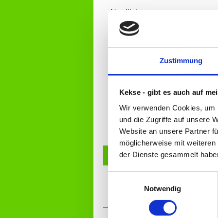
Nordlichter
Glück auf
Zeckenfänger
Zustimmung
Bozen
Kekse - gibt es auch auf me
Karneval
Wir verwenden Cookies, um I
Knochenbrecher
und die Zugriffe auf unsere 
Website an unsere Partner fü
Leipzig
möglicherweise mit weiteren
der Dienste gesammelt habe
Friedensweg
Vegesack
Einwilligungsauswahl
Notwendig
Quadrille