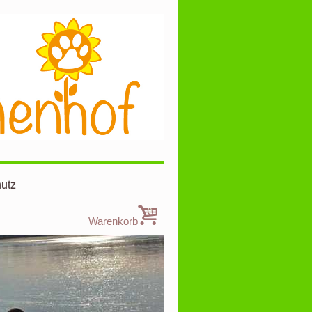
utz
0
Warenkorb